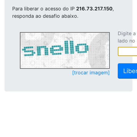
Para liberar o acesso
do IP
216.73.217.150
,
responda ao desafio abaixo.
Digite 
lado no
[trocar imagem]